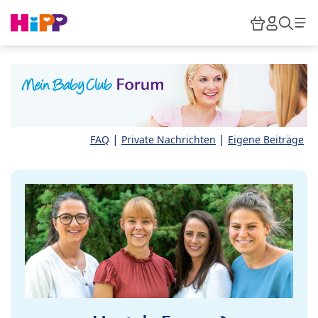
Skip to main content
Warenkor
HiPP M
Such
|
|
FAQ
Private Nachrichten
Eigene Beiträge