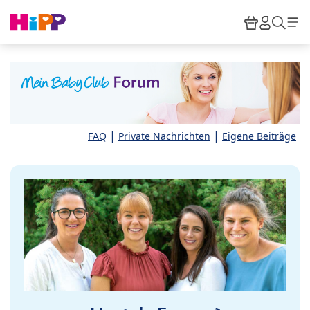
Skip to main content
Warenkor
HiPP M
Such
|
|
FAQ
Private Nachrichten
Eigene Beiträge