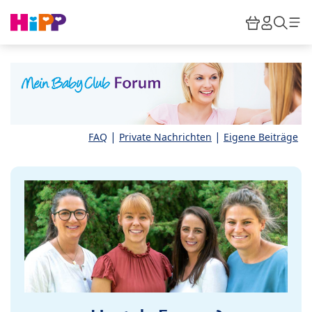
Skip to main content
Warenkor
HiPP M
Such
|
|
FAQ
Private Nachrichten
Eigene Beiträge