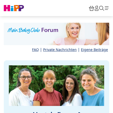
Skip to main content
Warenkor
HiPP M
Such
|
|
FAQ
Private Nachrichten
Eigene Beiträge