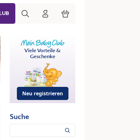
Suche
HiPP Mein Babyclub
Warenkorb
LUB
Viele Vorteile &
Geschenke
Neu registrieren
Suche
Suche