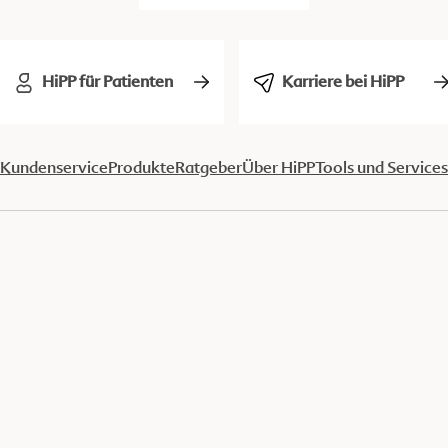
HiPP für Patienten
Karriere bei HiPP
Kundenservice
Produkte
Ratgeber
Über HiPP
Tools und Services