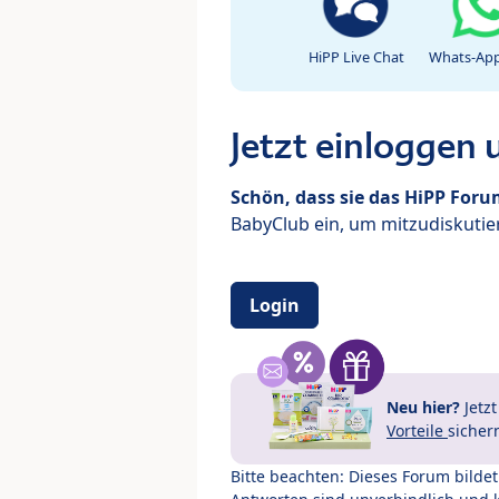
HiPP Live Chat
Whats-App
Jetzt einloggen
Schön, dass sie das HiPP For
BabyClub ein, um mitzudiskutier
Login
Neu hier?
Jetz
Vorteile
sicher
Bitte beachten: Dieses Forum bilde