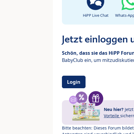
HiPP Live Chat
Whats-App
Jetzt einloggen
Schön, dass sie das HiPP For
BabyClub ein, um mitzudiskutier
Login
Neu hier?
Jetz
Vorteile
sicher
Bitte beachten: Dieses Forum bilde