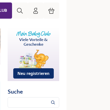
Suche
HiPP Mein Babyclub
Warenkorb
LUB
Viele Vorteile &
Geschenke
Neu registrieren
Suche
Suche