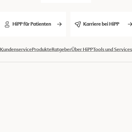
HiPP für Patienten
Karriere bei HiPP
Kundenservice
Produkte
Ratgeber
Über HiPP
Tools und Services