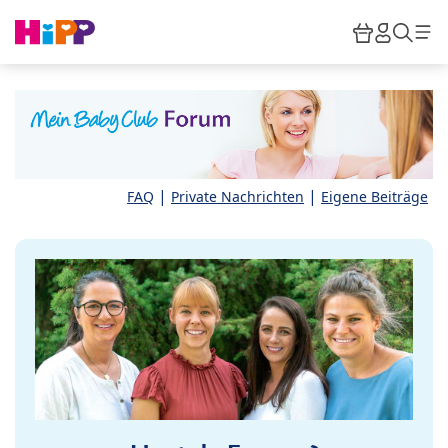
Skip to main content
Warenkor
HiPP M
Such
|
|
FAQ
Private Nachrichten
Eigene Beiträge