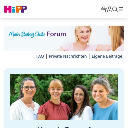
Skip to main content
Warenkor
HiPP M
Such
|
|
FAQ
Private Nachrichten
Eigene Beiträge