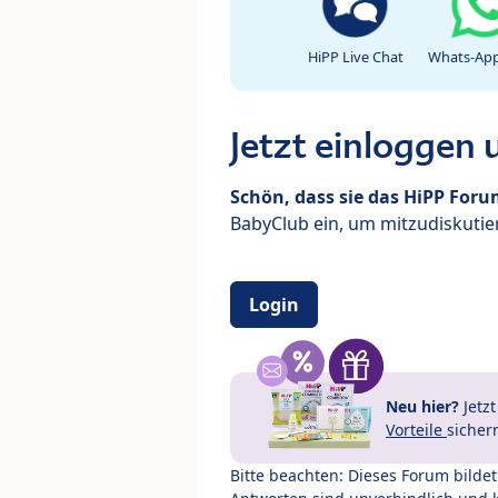
HiPP Live Chat
Whats-App
Jetzt einloggen
Schön, dass sie das HiPP For
BabyClub ein, um mitzudiskutier
Login
Neu hier?
Jetz
Vorteile
sicher
Bitte beachten: Dieses Forum bilde