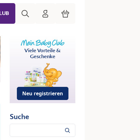
Suche
HiPP Mein Babyclub
Warenkorb
LUB
Viele Vorteile &
Geschenke
Neu registrieren
Suche
Suche