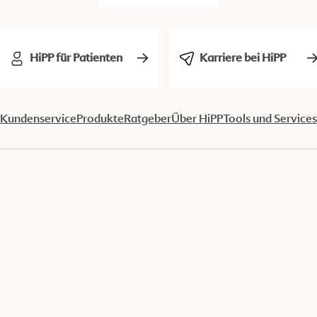
HiPP für Patienten
Karriere bei HiPP
Kundenservice
Produkte
Ratgeber
Über HiPP
Tools und Services