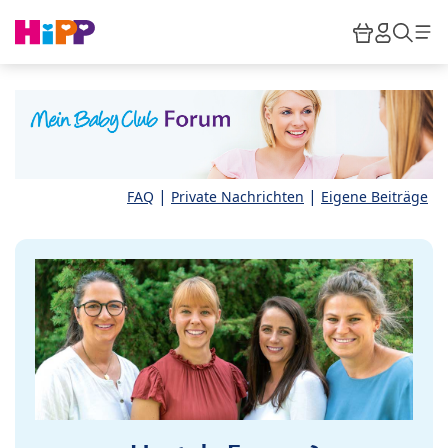
Skip to main content
Warenkor
HiPP M
Such
|
|
FAQ
Private Nachrichten
Eigene Beiträge