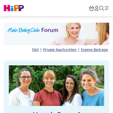
Skip to main content
Warenkor
HiPP M
Such
|
|
FAQ
Private Nachrichten
Eigene Beiträge