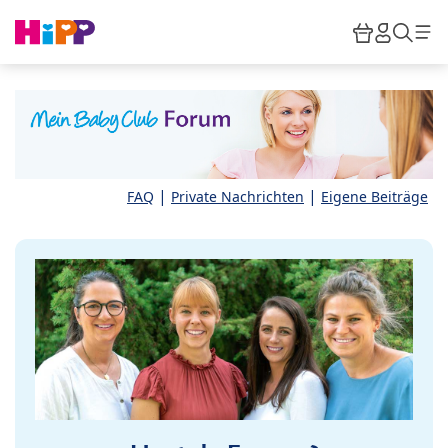
Skip to main content
Warenkor
HiPP M
Such
|
|
FAQ
Private Nachrichten
Eigene Beiträge