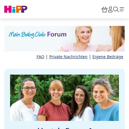
Skip to main content
Warenkor
HiPP M
Such
|
|
FAQ
Private Nachrichten
Eigene Beiträge