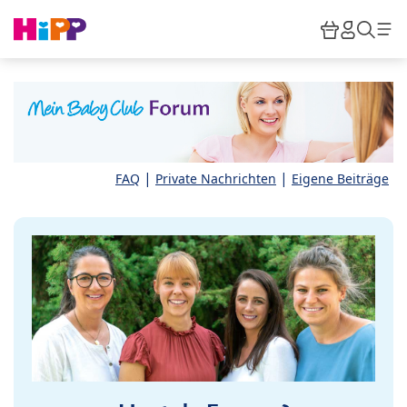
Skip to main content
Warenkor
HiPP M
Such
|
|
FAQ
Private Nachrichten
Eigene Beiträge