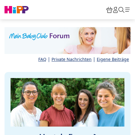
Skip to main content
Warenkor
HiPP M
Such
|
|
FAQ
Private Nachrichten
Eigene Beiträge