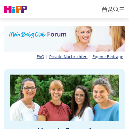
Skip to main content
Warenkor
HiPP M
Such
|
|
FAQ
Private Nachrichten
Eigene Beiträge