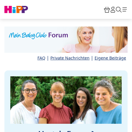
Skip to main content
Warenkor
HiPP M
Such
|
|
FAQ
Private Nachrichten
Eigene Beiträge