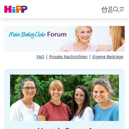
Skip to main content
Warenkor
HiPP M
Such
|
|
FAQ
Private Nachrichten
Eigene Beiträge