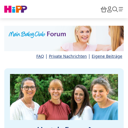
Skip to main content
Warenkor
HiPP M
Such
|
|
FAQ
Private Nachrichten
Eigene Beiträge