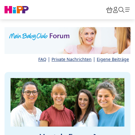
Skip to main content
Warenkor
HiPP M
Such
|
|
FAQ
Private Nachrichten
Eigene Beiträge