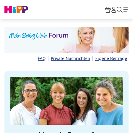
Skip to main content
Warenkor
HiPP M
Such
|
|
FAQ
Private Nachrichten
Eigene Beiträge