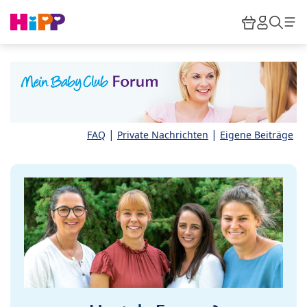
Skip to main content
Warenkor
HiPP M
Such
|
|
FAQ
Private Nachrichten
Eigene Beiträge