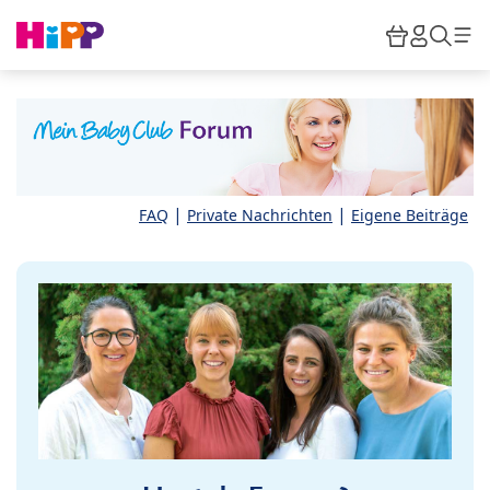
Skip to main content
Warenkor
HiPP M
Such
|
|
FAQ
Private Nachrichten
Eigene Beiträge