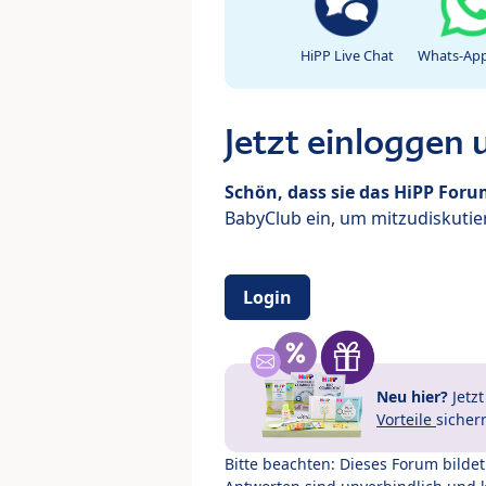
HiPP Live Chat
Whats-App
Jetzt einloggen
Schön, dass sie das HiPP For
BabyClub ein, um mitzudiskutier
Login
Neu hier?
Jetz
Vorteile
sicher
Bitte beachten: Dieses Forum bilde