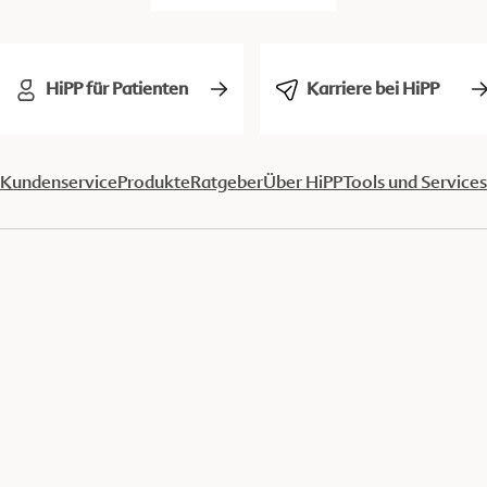
HiPP für Patienten
Karriere bei HiPP
Kundenservice
Produkte
Ratgeber
Über HiPP
Tools und Services