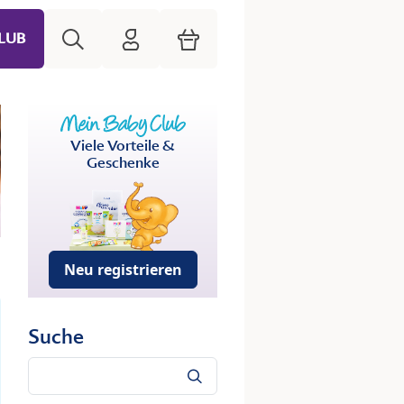
Suche
HiPP Mein Babyclub
Warenkorb
LUB
Viele Vorteile &
Geschenke
Neu registrieren
Suche
Suche