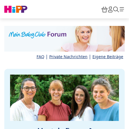
Skip to main content
Warenkor
HiPP M
Such
|
|
FAQ
Private Nachrichten
Eigene Beiträge