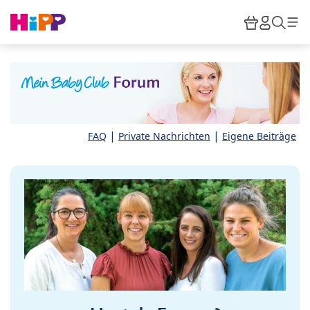
Skip to main content
Warenkor
HiPP M
Such
|
|
FAQ
Private Nachrichten
Eigene Beiträge