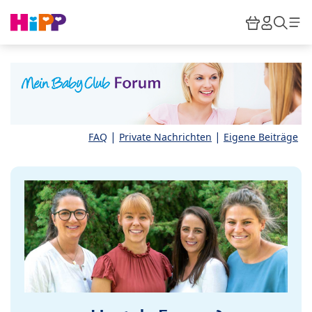
Skip to main content
Warenkor
HiPP M
Such
|
|
FAQ
Private Nachrichten
Eigene Beiträge