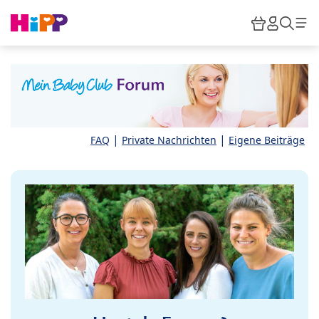
Skip to main content
Warenkor
HiPP M
Such
|
|
FAQ
Private Nachrichten
Eigene Beiträge