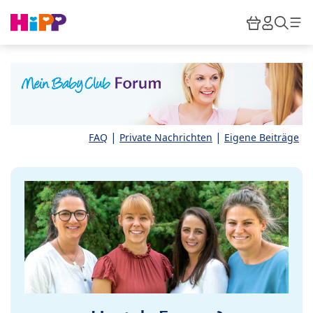
Skip to main content
Warenkor
HiPP M
Such
|
|
FAQ
Private Nachrichten
Eigene Beiträge