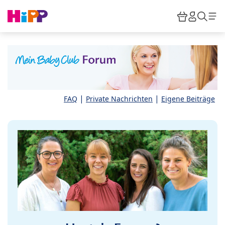
Skip to main content
Warenkor
HiPP M
Such
|
|
FAQ
Private Nachrichten
Eigene Beiträge