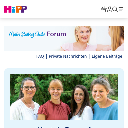
Skip to main content
Warenkor
HiPP M
Such
|
|
FAQ
Private Nachrichten
Eigene Beiträge