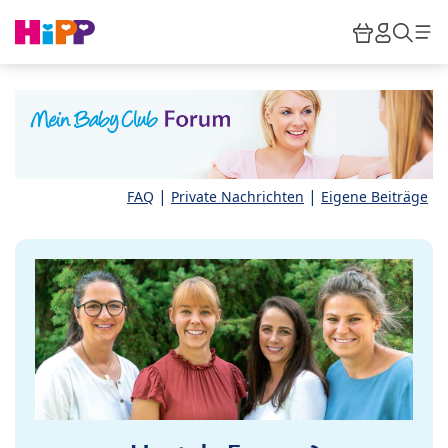
Skip to main content
Warenkor
HiPP M
Such
|
|
FAQ
Private Nachrichten
Eigene Beiträge