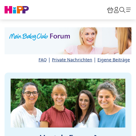
Skip to main content
Warenkor
HiPP M
Such
|
|
FAQ
Private Nachrichten
Eigene Beiträge