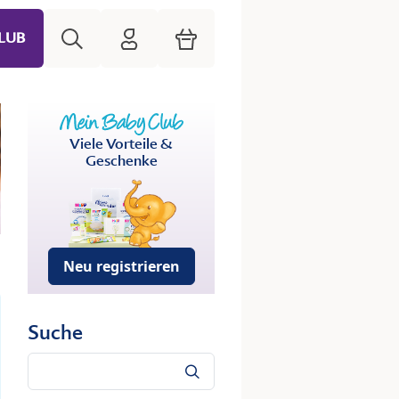
Suche
HiPP Mein Babyclub
Warenkorb
LUB
Viele Vorteile &
Geschenke
Neu registrieren
Suche
Suche