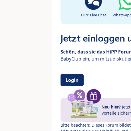
HiPP Live Chat
Whats-App
Jetzt einloggen
Schön, dass sie das HiPP For
BabyClub ein, um mitzudiskutier
Login
Neu hier?
Jetz
Vorteile
sicher
Bitte beachten: Dieses Forum bilde