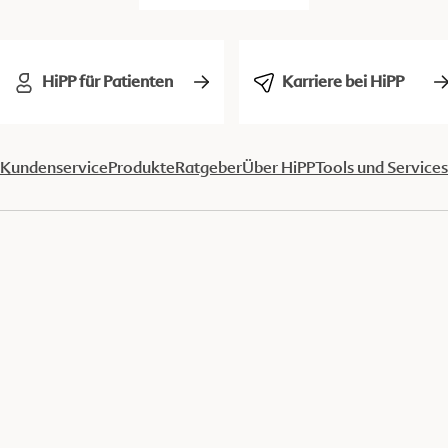
HiPP für Patienten
Karriere bei HiPP
Kundenservice
Produkte
Ratgeber
Über HiPP
Tools und Services