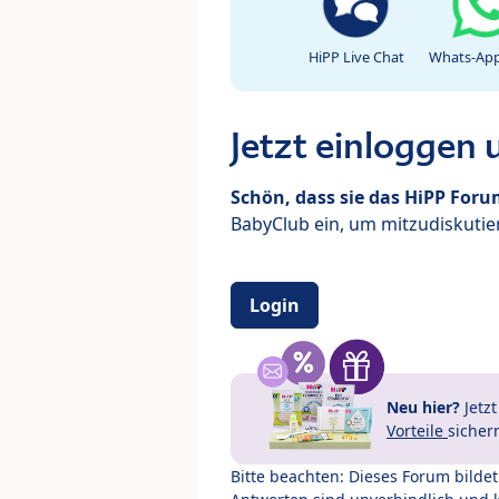
HiPP Live Chat
Whats-App
Jetzt einloggen
Schön, dass sie das HiPP For
BabyClub ein, um mitzudiskutier
Login
Neu hier?
Jetz
Vorteile
sicher
Bitte beachten: Dieses Forum bilde