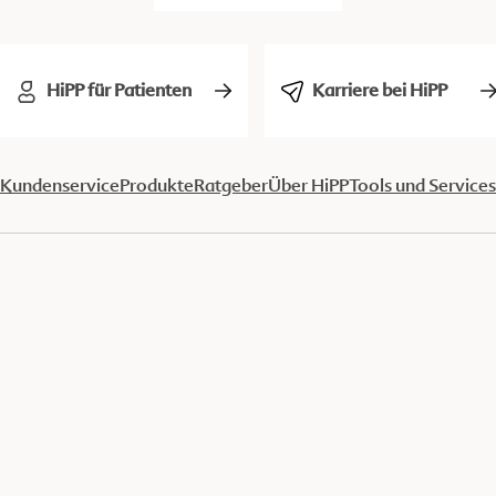
HiPP für Patienten
Karriere bei HiPP
Kundenservice
Produkte
Ratgeber
Über HiPP
Tools und Services