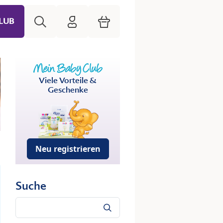
Suche
HiPP Mein Babyclub
Warenkorb
LUB
Viele Vorteile &
Geschenke
Neu registrieren
Suche
Suche