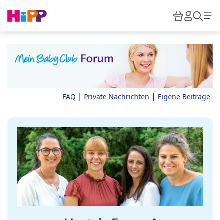
Skip to main content
Warenkor
HiPP M
Such
|
|
FAQ
Private Nachrichten
Eigene Beiträge