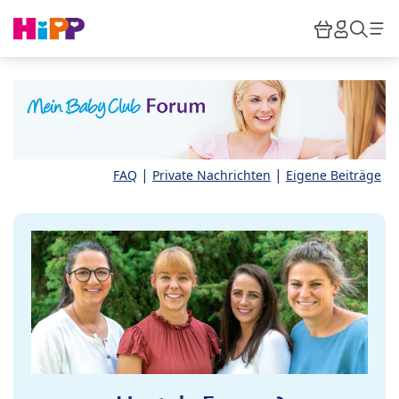
Skip to main content
Warenkor
HiPP M
Such
|
|
FAQ
Private Nachrichten
Eigene Beiträge