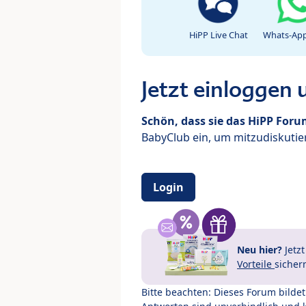
HiPP Live Chat
Whats-App
Jetzt einloggen
Schön, dass sie das HiPP For
BabyClub ein, um mitzudiskutier
Login
Neu hier?
Jetz
Vorteile
sicher
Bitte beachten: Dieses Forum bilde