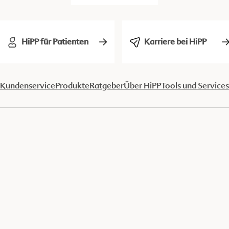
HiPP für Patienten
Karriere bei HiPP
Kundenservice
Produkte
Ratgeber
Über HiPP
Tools und Services