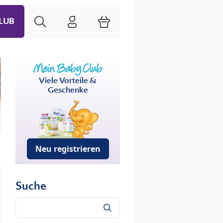
Suche
HiPP Mein Babyclub
Warenkorb
LUB
Viele Vorteile &
Geschenke
Neu registrieren
Suche
Suche