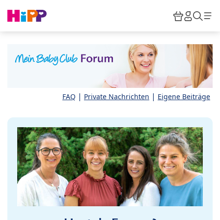
Skip to main content
Warenkor
HiPP M
Such
|
|
FAQ
Private Nachrichten
Eigene Beiträge