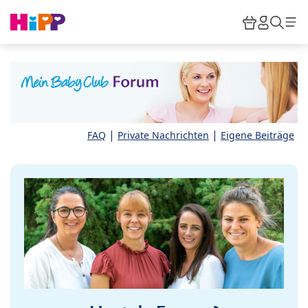
Skip to main content
Warenkor
HiPP M
Such
|
|
FAQ
Private Nachrichten
Eigene Beiträge