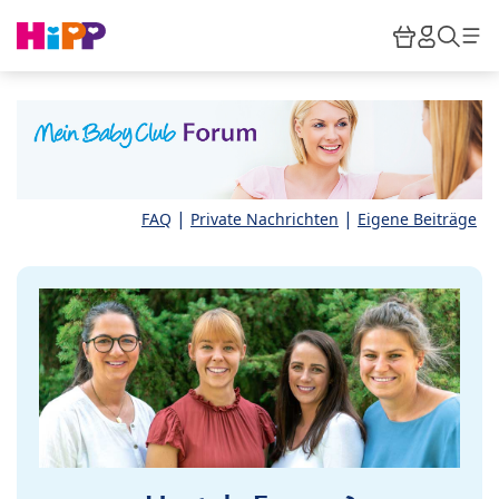
Skip to main content
Warenkor
HiPP M
Such
|
|
FAQ
Private Nachrichten
Eigene Beiträge