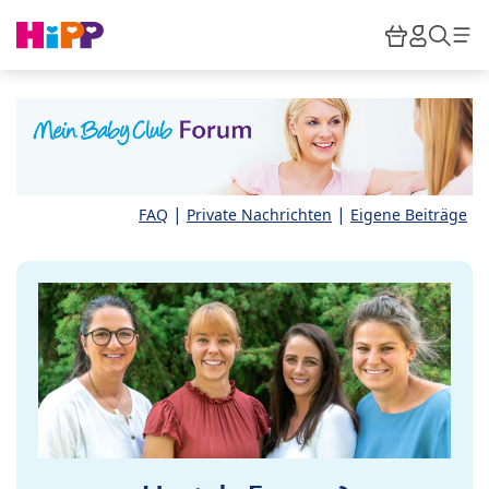
Skip to main content
Warenkor
HiPP M
Such
|
|
FAQ
Private Nachrichten
Eigene Beiträge