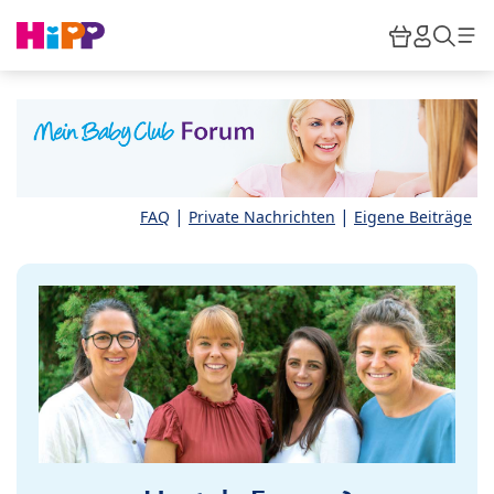
Skip to main content
Warenkor
HiPP M
Such
|
|
FAQ
Private Nachrichten
Eigene Beiträge