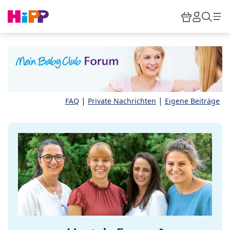
Skip to main content
Warenkor
HiPP M
Such
|
|
FAQ
Private Nachrichten
Eigene Beiträge