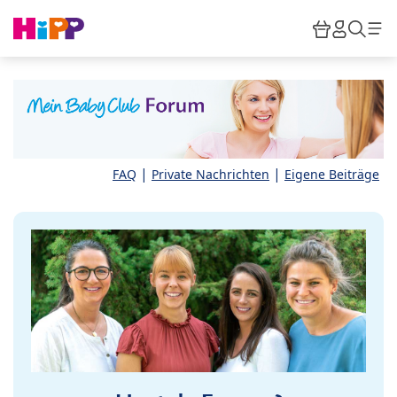
Skip to main content
Warenkor
HiPP M
Such
|
|
FAQ
Private Nachrichten
Eigene Beiträge