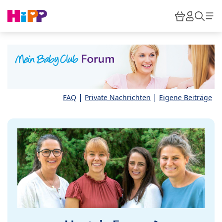
Skip to main content
Warenkor
HiPP M
Such
|
|
FAQ
Private Nachrichten
Eigene Beiträge