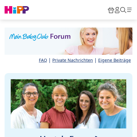
Skip to main content
Warenkor
HiPP M
Such
|
|
FAQ
Private Nachrichten
Eigene Beiträge