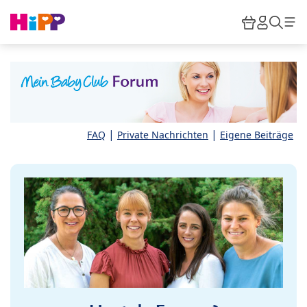
Skip to main content
Warenkor
HiPP M
Such
|
|
FAQ
Private Nachrichten
Eigene Beiträge