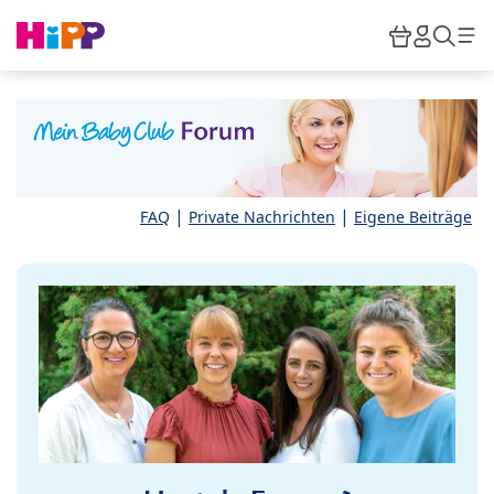
Skip to main content
Warenkor
HiPP M
Such
|
|
FAQ
Private Nachrichten
Eigene Beiträge