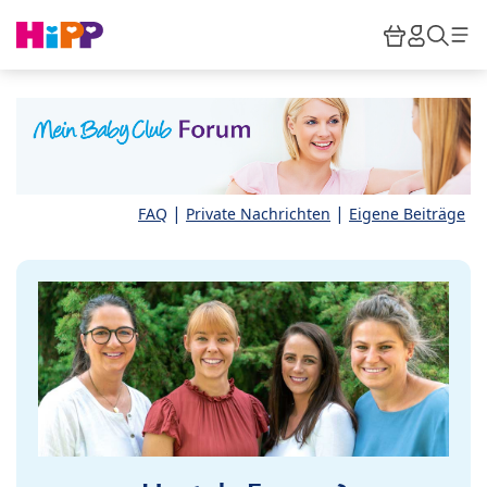
Skip to main content
Warenkor
HiPP M
Such
|
|
FAQ
Private Nachrichten
Eigene Beiträge